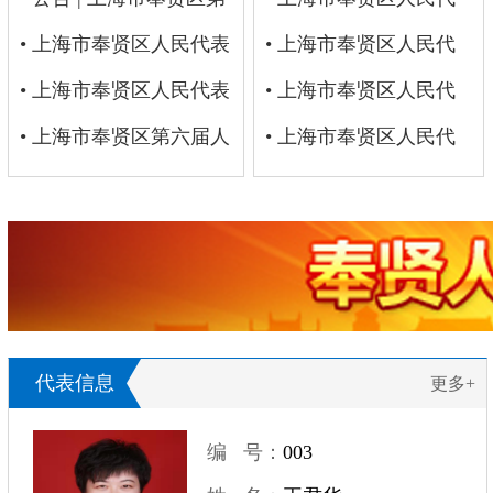
号
六届人民代表大会第十
• 上海市奉贤区人民代表
议的决定
批准《上海市奉贤区人
表大会常务委员会关于
• 上海市奉贤区人民代
次会议将于2026年7月30
大会常务委员会办公室
• 上海市奉贤区人民代表
民政府关于提请区人大
支持和保障创建国家森
表大会常务委员会 关于
• 上海市奉贤区人民代
日至7月31日召开
2026年绩效目标申报表
大会常务委员会办公室
• 上海市奉贤区第六届人
审议批准2023年区地方
林城市的决定
批准奉贤区2022年财政
表大会常务委员会关于
• 上海市奉贤区人民代
2026年部门预算
民代表大会公告（第十
政府债务限额、债券额
决算的决议
设立西渡街道、奉浦街
表大会常务委员会关于
六号）
度和 预算调整方案的议
道、金海街道、头桥地
设立人事等六个工作委
案》的决议
区 工作委员会及其组成
员会及其组成人员的决
人员的决定
定
代表信息
更多+
编 号：
003