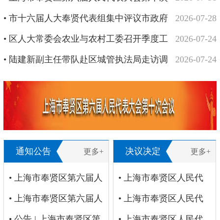
会议开幕
• 市十六届人大奉贤代表组集中评议市政府
2026-07-28
上半年工作报告
• 区人大常委会农业与农村工委召开季度工
2026-07-24
作会议
• 陆建新副主任带队赴区城管执法局走访调
2026-07-24
研
• 唐瑛副主任赴团区委走访调研
2026-07-23
通知公告
决议决定
更多+
更多+
• 上海市奉贤区第六届人
• 上海市奉贤区人民代
民代表大会公告第十八
• 上海市奉贤区第六届人
表大会常务委员会 关于
• 上海市奉贤区人民代
号
民代表大会公告第十七
• 公告 | 上海市奉贤区第
召开区六届人大五次会
表大会常务委员会 关于
• 上海市奉贤区人民代