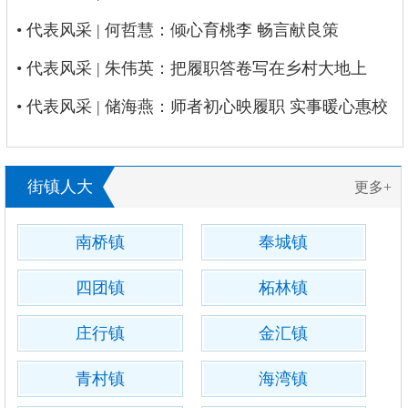
• 代表风采 | 何哲慧：倾心育桃李 畅言献良策
• 代表风采 | 朱伟英：把履职答卷写在乡村大地上
• 代表风采 | 储海燕：师者初心映履职 实事暖心惠校
园
街镇人大
更多+
南桥镇
奉城镇
四团镇
柘林镇
庄行镇
金汇镇
青村镇
海湾镇