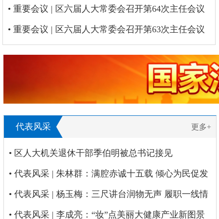
• 重要会议 | 区六届人大常委会召开第64次主任会议
• 重要会议 | 区六届人大常委会召开第63次主任会议
代表风采
更多+
• 区人大机关退休干部季伯明被总书记接见
• 代表风采 | 朱林群：满腔赤诚十五载 倾心为民促发
展
• 代表风采 | 杨玉梅：三尺讲台润物无声 履职一线情
系民生
• 代表风采 | 李成亮：“妆”点美丽大健康产业新图景